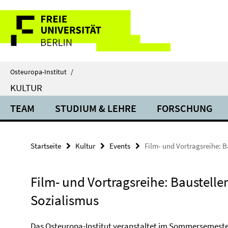
Springe
Service-
direkt
zu
Navigation
Inhalt
Osteuropa-Institut
/
KULTUR
TEAM
STUDIUM & LEHRE
FORSCHUNG
Startseite
Kultur
Events
Film- und Vortragsreihe: B
Film- und Vortragsreihe: Baustelle
Sozialismus
Das Osteuropa-Institut veranstaltet im Sommersemester