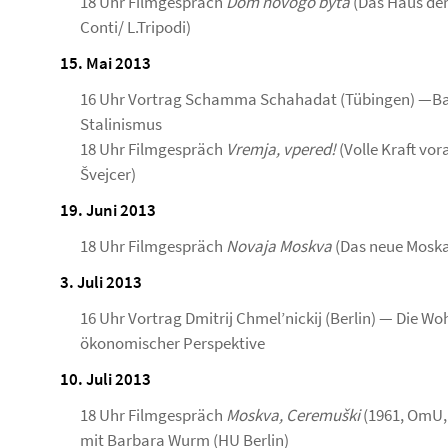
18 Uhr Filmgespräch
Dom novogo byta
(Das Haus der
Conti/ L.Tripodi)
15. Mai 2013
16 Uhr Vortrag Schamma Schahadat (Tübingen) —Baus
Stalinismus
18 Uhr Filmgespräch
Vremja, vpered!
(Volle Kraft vor
Švejcer)
19. Juni 2013
18 Uhr Filmgespräch
Novaja Moskva
(Das neue Moska
3. Juli 2013
16 Uhr Vortrag Dmitrij Chmel’nickij (Berlin) — Die 
ökonomischer Perspektive
10. Juli 2013
18 Uhr Filmgespräch
Moskva, Ceremuški
(1961, OmU, 
mit Barbara Wurm (HU Berlin)