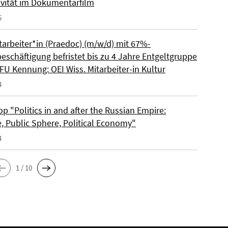
ivität im Dokumentarfilm
5
tarbeiter*in (Praedoc) (m/w/d) mit 67%-
beschäftigung befristet bis zu 4 Jahre Entgeltgruppe
FU Kennung: OEI Wiss. Mitarbeiter-in Kultur
4
 "Politics in and after the Russian Empire:
e, Public Sphere, Political Economy"
4
1 / 10