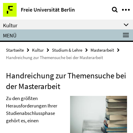
Springe
Service-
Freie Universität Berlin
direkt
Navigation
zu
Kultur
Inhalt
MENÜ
Startseite
Kultur
Studium & Lehre
Masterarbeit
Handreichung zur Themensuche bei der Masterarbeit
Handreichung zur Themensuche bei
der Masterarbeit
Zu den größten
Herausforderungen Ihrer
Studienabschlussphase
gehört es, einen