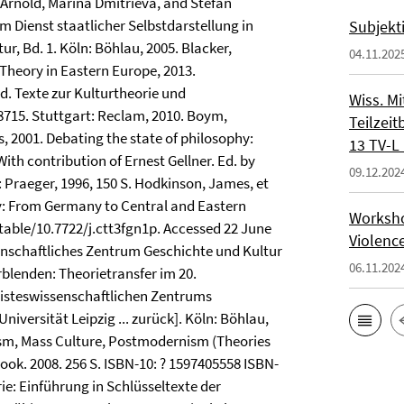
 Arnold, Marina Dmitrieva, and Stefan
im Dienst staatlicher Selbstdarstellung in
Subjekt
ur, Bd. 1. Köln: Böhlau, 2005. Blacker,
04.11.202
Theory in Eastern Europe, 2013.
d. Texte zur Kulturtheorie und
Wiss. Mi
8715. Stuttgart: Reclam, 2010. Boym,
Teilzeit
, 2001. Debating the state of philosophy:
13 TV-L 
th contribution of Ernest Gellner. Ed. by
09.12.202
: Praeger, 1996, 150 S. Hodkinson, James, et
ory: From Germany to Central and Eastern
Workshop
table/10.7722/j.ctt3fgn1p. Accessed 22 June
Violenc
senschaftliches Zentrum Geschichte und Kultur
06.11.202
blenden: Theorietransfer im 20.
Geisteswissenschaftlichen Zentrums
iversität Leipzig ... zurück]. Köln: Böhlau,
ism, Mass Culture, Postmodernism (Theories
ok. 2008. 256 S. ISBN-10: ? 1597405558 ISBN-
ie: Einführung in Schlüsseltexte der