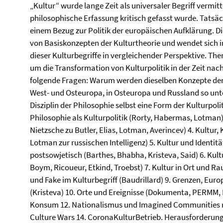
„Kultur“ wurde lange Zeit als universaler Begriff vermitt
philosophische Erfassung kritisch gefasst wurde. Tatsäc
einem Bezug zur Politik der europäischen Aufklärung. Di
von Basiskonzepten der Kulturtheorie und wendet sich i
dieser Kulturbegriffe in vergleichender Perspektive. Th
um die Transformation von Kulturpolitik in der Zeit nac
folgende Fragen: Warum werden dieselben Konzepte der K
West- und Osteuropa, in Osteuropa und Russland so unter
Disziplin der Philosophie selbst eine Form der Kulturpoli
Philosophie als Kulturpolitik (Rorty, Habermas, Lotman) 3
Nietzsche zu Butler, Elias, Lotman, Averincev) 4. Kultur, 
Lotman zur russischen Intelligenz) 5. Kultur und Identitä
postsowjetisch (Barthes, Bhabha, Kristeva, Said) 6. Ku
Boym, Ricoueur, Etkind, Troebst) 7. Kultur in Ort und Ra
und Fake im Kulturbegriff (Baudrillard) 9. Grenzen, Euro
(Kristeva) 10. Orte und Ereignisse (Dokumenta, PERMM, B
Konsum 12. Nationalismus und Imagined Communities na
Culture Wars 14. CoronaKulturBetrieb. Herausforderung