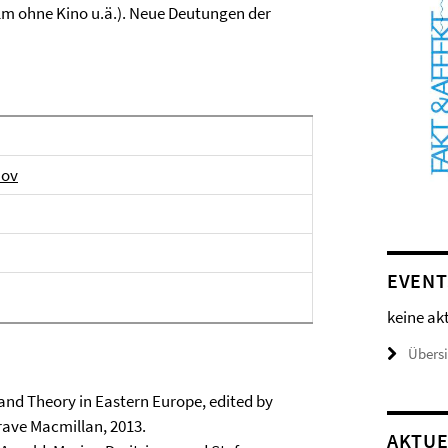
lm ohne Kino u.ä.). Neue Deutungen der
nov
EVENT
keine ak
Übers
and Theory in Eastern Europe, edited by
grave Macmillan, 2013.
AKTUE