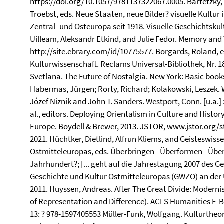
https://doi.org/10.1057/9781137322067.0005. Bartetzky,
Troebst, eds. Neue Staaten, neue Bilder? visuelle Kultur 
Zentral- und Osteuropa seit 1918. Visuelle Geschichtskult
Uilleam, Aleksandr Etkind, and Julie Fedor. Memory and 
http://site.ebrary.com/id/10775577. Borgards, Roland, e
Kulturwissenschaft. Reclams Universal-Bibliothek, Nr. 1
Svetlana. The Future of Nostalgia. New York: Basic books
Habermas, Jürgen; Rorty, Richard; Kolakowski, Leszek. Wi
Józef Niznik and John T. Sanders. Westport, Conn. [u.a.] 
al., editors. Deploying Orientalism in Culture and Hist
Europe. Boydell & Brewer, 2013. JSTOR, www.jstor.org/s
2021. Hüchtker, Dietlind, Alfrun Kliems, and Geisteswis
Ostmitteleuropas, eds. Überbringen - Überformen - Über
Jahrhundert?; [... geht auf die Jahrestagung 2007 des 
Geschichte und Kultur Ostmitteleuropas (GWZO) an der Un
2011. Huyssen, Andreas. After The Great Divide: Modern
of Representation and Difference). ACLS Humanities E-Bo
13: ? 978-1597405553 Müller-Funk, Wolfgang. Kulturtheor