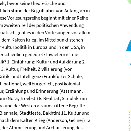
elt, bevor seine theoretische und
hlich stand der Begriff aber von Anfang an in
ese Vorlesungsreihe beginnt mit einer Reihe
m zweiten Teil der politischen Anwendung
ematisch geht es in den Vorlesungen vor allem
h dem Kalten Krieg. Im Mittelpunkt stehen
ulturpolitik in Europa und in den USA, in
schiedlich gedeutet? Inwiefern ist die
tik? 1. Einführung: Kultur und Aufklärung 2.
. Kultur, Freiheit, Zivilisierung (von
Kritik, und Intelligenz (Frankfurter Schule,
t: national, weltbürgerlich, postkolonial,
ltur, Erzählung und Erinnerung (Asssmann,
um (Nora, Troebst,) 8. Realität, Simulakrum
pa und der Westen als umstrittene Begriffe
iennale, Stadtfeste, Bakhtin) 11. Kultur und
ch dem Kalten Krieg (Anderson, Gellner) 13.
 der Atomisierung und Archaisierung des