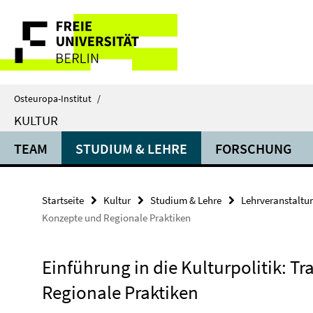
Springe
Service-
direkt
zu
Navigation
Inhalt
Osteuropa-Institut
/
KULTUR
TEAM
STUDIUM & LEHRE
FORSCHUNG
Startseite
Kultur
Studium & Lehre
Lehrveranstaltu
Konzepte und Regionale Praktiken
Einführung in die Kulturpolitik: 
Regionale Praktiken