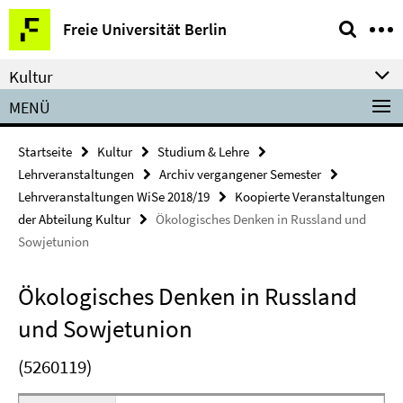
Springe
Service-
Freie Universität Berlin
direkt
Navigation
zu
Kultur
Inhalt
MENÜ
Startseite
Kultur
Studium & Lehre
Lehrveranstaltungen
Archiv vergangener Semester
Lehrveranstaltungen WiSe 2018/19
Koopierte Veranstaltungen
der Abteilung Kultur
Ökologisches Denken in Russland und
Sowjetunion
Ökologisches Denken in Russland
und Sowjetunion
(5260119)