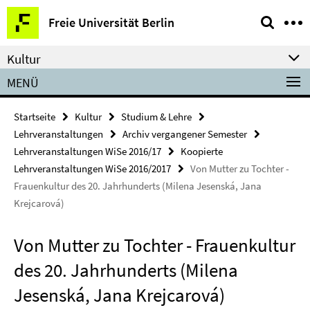
Springe
Service-
Freie Universität Berlin
direkt
Navigation
zu
Kultur
Inhalt
MENÜ
Startseite
Kultur
Studium & Lehre
Lehrveranstaltungen
Archiv vergangener Semester
Lehrveranstaltungen WiSe 2016/17
Koopierte
Lehrveranstaltungen WiSe 2016/2017
Von Mutter zu Tochter -
Frauenkultur des 20. Jahrhunderts (Milena Jesenská, Jana
Krejcarová)
Von Mutter zu Tochter - Frauenkultur
des 20. Jahrhunderts (Milena
Jesenská, Jana Krejcarová)