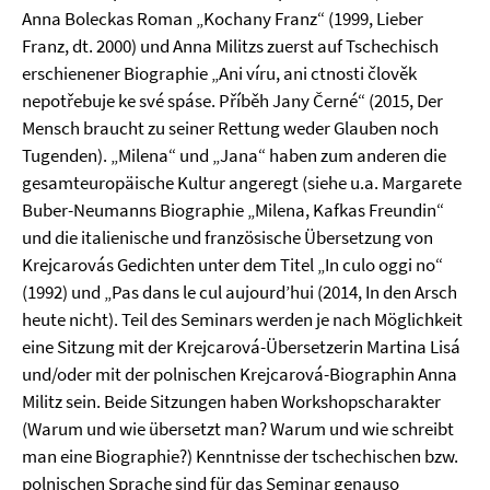
Anna Boleckas Roman „Kochany Franz“ (1999, Lieber
Franz, dt. 2000) und Anna Militzs zuerst auf Tschechisch
erschienener Biographie „Ani víru, ani ctnosti člověk
nepotřebuje ke své spáse. Příběh Jany Černé“ (2015, Der
Mensch braucht zu seiner Rettung weder Glauben noch
Tugenden). „Milena“ und „Jana“ haben zum anderen die
gesamteuropäische Kultur angeregt (siehe u.a. Margarete
Buber-Neumanns Biographie „Milena, Kafkas Freundin“
und die italienische und französische Übersetzung von
Krejcarovás Gedichten unter dem Titel „In culo oggi no“
(1992) und „Pas dans le cul aujourd’hui (2014, In den Arsch
heute nicht). Teil des Seminars werden je nach Möglichkeit
eine Sitzung mit der Krejcarová-Übersetzerin Martina Lisá
und/oder mit der polnischen Krejcarová-Biographin Anna
Militz sein. Beide Sitzungen haben Workshopscharakter
(Warum und wie übersetzt man? Warum und wie schreibt
man eine Biographie?) Kenntnisse der tschechischen bzw.
polnischen Sprache sind für das Seminar genauso