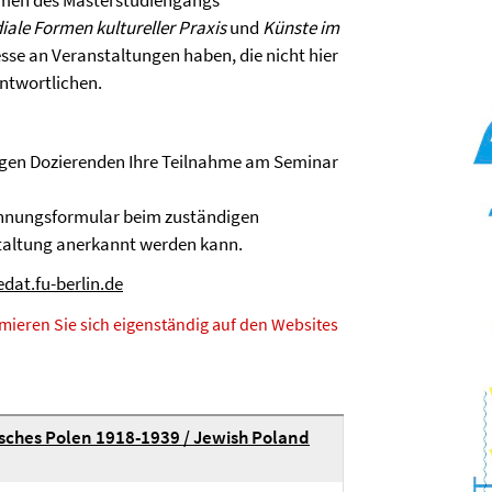
hmen des Masterstudiengangs
ale Formen kultureller Praxis
und
Künste im
sse an Veranstaltungen haben, die nicht hier
antwortlichen.
digen Dozierenden Ihre Teilnahme am Seminar
ennungsformular beim zuständigen
staltung anerkannt werden kann.
dat.fu-berlin.de
mieren Sie sich eigenständig auf den Websites
sches Polen 1918-1939 / Jewish Poland