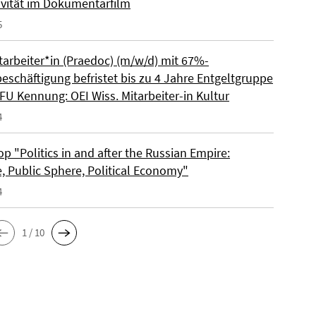
ivität im Dokumentarfilm
5
tarbeiter*in (Praedoc) (m/w/d) mit 67%-
beschäftigung befristet bis zu 4 Jahre Entgeltgruppe
FU Kennung: OEI Wiss. Mitarbeiter-in Kultur
4
 "Politics in and after the Russian Empire:
e, Public Sphere, Political Economy"
4
1 / 10