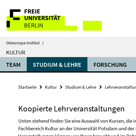
Springe
Service-
direkt
zu
Navigation
Inhalt
Osteuropa-Institut
/
KULTUR
TEAM
STUDIUM & LEHRE
FORSCHUNG
Startseite
Kultur
Studium & Lehre
Lehrveranstaltu
Koopierte Lehrveranstaltungen
Unten stehend finden Sie eine Auswahl von Kursen, d
Fachbereich Kultur an der Universität Potsdam und der