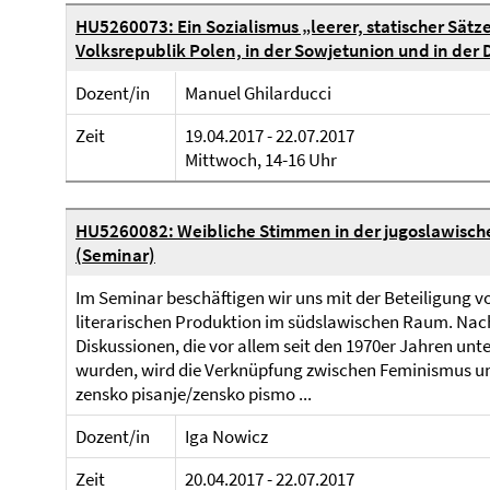
HU5260073: Ein Sozialismus „leerer, statischer Sätze
Volksrepublik Polen, in der Sowjetunion und in der
Dozent/in
Manuel Ghilarducci
Zeit
19.04.2017 - 22.07.2017
Mittwoch, 14-16 Uhr
HU5260082: Weibliche Stimmen in der jugoslawische
(Seminar)
Im Seminar beschäftigen wir uns mit der Beteiligung v
literarischen Produktion im südslawischen Raum. Nach 
Diskussionen, die vor allem seit den 1970er Jahren un
wurden, wird die Verknüpfung zwischen Feminismus un
zensko pisanje/zensko pismo ...
Dozent/in
Iga Nowicz
Zeit
20.04.2017 - 22.07.2017