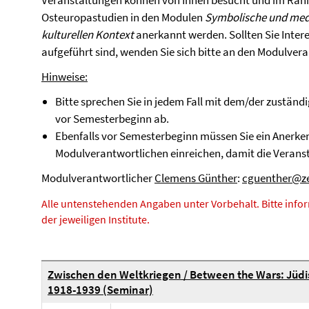
Veranstaltungen können von Ihnen besucht und im Ra
Osteuropastudien in den Modulen
Symbolische und medi
kulturellen Kontext
anerkannt werden. Sollten Sie Intere
aufgeführt sind, wenden Sie sich bitte an den Modulver
Hinweise:
Bitte sprechen Sie in jedem Fall mit dem/der zustän
vor Semesterbeginn ab.
Ebenfalls vor Semesterbeginn müssen Sie ein Anerk
Modulverantwortlichen einreichen, damit die Veran
Modulverantwortlicher
Clemens Günther
:
cguenther@ze
Alle untenstehenden Angaben unter Vorbehalt. Bitte infor
der jeweiligen Institute.
Zwischen den Weltkriegen / Between the Wars: Jüdi
1918-1939 (Seminar)