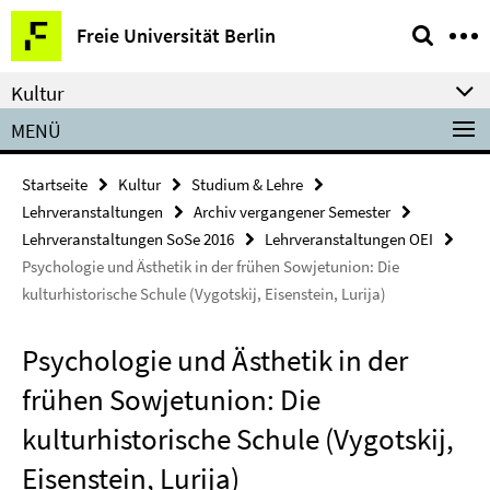
Springe
Service-
Freie Universität Berlin
direkt
Navigation
zu
Kultur
Inhalt
MENÜ
Startseite
Kultur
Studium & Lehre
Lehrveranstaltungen
Archiv vergangener Semester
Lehrveranstaltungen SoSe 2016
Lehrveranstaltungen OEI
Psychologie und Ästhetik in der frühen Sowjetunion: Die
kulturhistorische Schule (Vygotskij, Eisenstein, Lurija)
Psychologie und Ästhetik in der
frühen Sowjetunion: Die
kulturhistorische Schule (Vygotskij,
Eisenstein, Lurija)