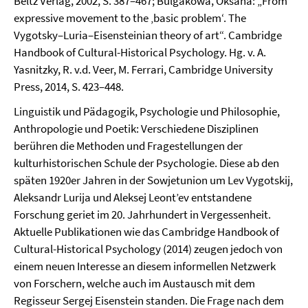
Beltz Verlag, 2002, S. 387–467; Bulgakowa, Oksana: „From
expressive movement to the ‚basic problem‘. The
Vygotsky–Luria–Eisensteinian theory of art“. Cambridge
Handbook of Cultural-Historical Psychology. Hg. v. A.
Yasnitzky, R. v.d. Veer, M. Ferrari, Cambridge University
Press, 2014, S. 423–448.
Linguistik und Pädagogik, Psychologie und Philosophie,
Anthropologie und Poetik: Verschiedene Disziplinen
berühren die Methoden und Fragestellungen der
kulturhistorischen Schule der Psychologie. Diese ab den
späten 1920er Jahren in der Sowjetunion um Lev Vygotskij,
Aleksandr Lurija und Aleksej Leont’ev entstandene
Forschung geriet im 20. Jahrhundert in Vergessenheit.
Aktuelle Publikationen wie das Cambridge Handbook of
Cultural-Historical Psychology (2014) zeugen jedoch von
einem neuen Interesse an diesem informellen Netzwerk
von Forschern, welche auch im Austausch mit dem
Regisseur Sergej Eisenstein standen. Die Frage nach dem