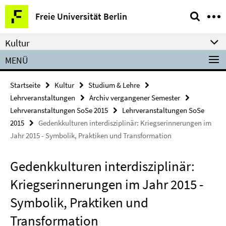
Springe
Service-
Freie Universität Berlin
direkt
Navigation
zu
Kultur
Inhalt
MENÜ
Startseite
Kultur
Studium & Lehre
Lehrveranstaltungen
Archiv vergangener Semester
Lehrveranstaltungen SoSe 2015
Lehrveranstaltungen SoSe
2015
Gedenkkulturen interdisziplinär: Kriegserinnerungen im
Jahr 2015 - Symbolik, Praktiken und Transformation
Gedenkkulturen interdisziplinär:
Kriegserinnerungen im Jahr 2015 -
Symbolik, Praktiken und
Transformation