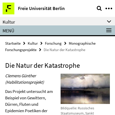
Springe
Service-
Freie Universität Berlin
direkt
Navigation
zu
Kultur
Inhalt
MENÜ
Startseite
Kultur
Forschung
Monographische
Forschungsprojekte
Die Natur der Katastrophe
Die Natur der Katastrophe
Clemens Günther
(Habilitationsprojekt)
Das Projekt untersucht am
Beispiel von Gewittern,
Dürren, Fluten und
Bildquelle: Russisches
Epidemien Poetiken der
Staatsmuseum, Sankt