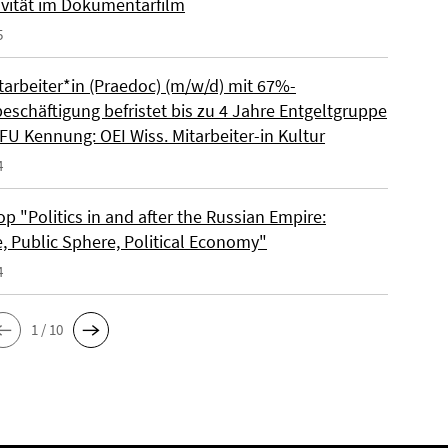
ivität im Dokumentarfilm
5
tarbeiter*in (Praedoc) (m/w/d) mit 67%-
beschäftigung befristet bis zu 4 Jahre Entgeltgruppe
FU Kennung: OEI Wiss. Mitarbeiter-in Kultur
4
 "Politics in and after the Russian Empire:
e, Public Sphere, Political Economy"
4
1 / 10