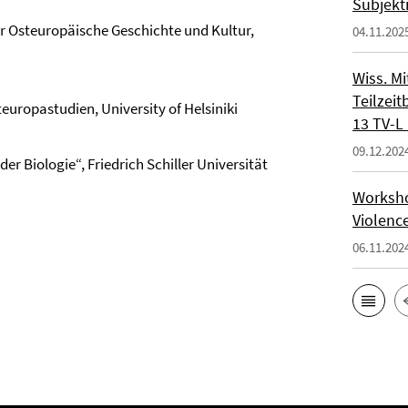
Subjekt
für Osteuropäische Geschichte und Kultur,
04.11.202
Wiss. Mi
Teilzeit
europastudien, University of Helsiniki
13 TV-L 
09.12.202
er Biologie“, Friedrich Schiller Universität
Workshop
Violenc
06.11.202