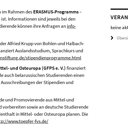
en im Rahmen des
ERASMUS-Programms
–
VERAN
t. Informationen sind jeweils bei den
dierende können ihre Anfragen an
info-
keine ak
Übers
der Alfried Krupp von Bohlen und Halbach-
inanziert Auslandsstudium, Sprachkurs und
nstiftung.de/stipendienprogramme.html
ttel- und Osteuropa (GFPS e. V.)
finanziert
le auch belarussischen Studierenden einen
le Ausschreibungen der Stipendien und
nde und Promovierende aus Mittel-und
d vorbereiten sowie an deutsche Studierende
nthalt in Mittel- oder Osteuropa planen. Die
tp://www.toepfer-fvs.de/