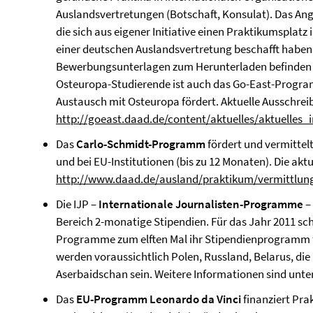
Auslandsvertretungen (Botschaft, Konsulat). Das Ang
die sich aus eigener Initiative einen Praktikumsplatz
einer deutschen Auslandsvertretung beschafft haben
Bewerbungsunterlagen zum Herunterladen befinden 
Osteuropa-Studierende ist auch das Go-East-Progra
Austausch mit Osteuropa fördert. Aktuelle Ausschrei
http://goeast.daad.de/content/aktuelles/aktuelles_
Das
Carlo-Schmidt-Programm
fördert und vermittel
und bei EU-Institutionen (bis zu 12 Monaten). Die akt
http://www.daad.de/ausland/praktikum/vermittlun
Die IJP –
Internationale Journalisten-Programme
– 
Bereich 2-monatige Stipendien. Für das Jahr 2011 sch
Programme zum elften Mal ihr Stipendienprogramm f
werden voraussichtlich Polen, Russland, Belarus, di
Aserbaidschan sein. Weitere Informationen sind unte
Das
EU-Programm Leonardo da Vinci
finanziert Pr