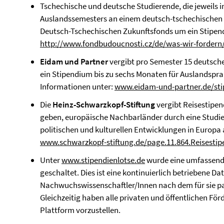
Tschechische und deutsche Studierende, die jeweils 
Auslandssemesters an einem deutsch-tschechischen 
Deutsch-Tschechischen Zukunftsfonds um ein Stipen
http://www.fondbudoucnosti.cz/de/was-wir-fordern/
Eidam und Partner
vergibt pro Semester 15 deutsch
ein Stipendium bis zu sechs Monaten für Auslandspr
Informationen unter:
www.eidam-und-partner.de/st
Die
Heinz-Schwarzkopf-Stiftung
vergibt Reisestipe
geben, europäische Nachbarländer durch eine Studien
politischen und kulturellen Entwicklungen in Europa 
www.schwarzkopf-stiftung.de/page.11.864.Reisestip
Unter
www.stipendienlotse.de
wurde eine umfassen
geschaltet. Dies ist eine kontinuierlich betriebene D
Nachwuchswissenschaftler/Innen nach dem für sie 
Gleichzeitig haben alle privaten und öffentlichen Förd
Plattform vorzustellen.