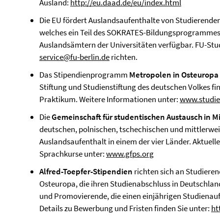
Ausland:
http://eu.daad.de/eu/index.html
Die EU fördert Auslandsaufenthalte von Studierend
welches ein Teil des SOKRATES-Bildungsprogrammes is
Auslandsämtern der Universitäten verfügbar. FU-Stu
service@fu-berlin.de
richten.
Das Stipendienprogramm
Metropolen in Osteuropa
Stiftung und Studienstiftung des deutschen Volkes f
Praktikum. Weitere Informationen unter:
www.studie
Die
Gemeinschaft für studentischen Austausch in Mi
deutschen, polnischen, tschechischen und mittlerwei
Auslandsaufenthalt in einem der vier Länder. Aktuel
Sprachkurse unter:
www.gfps.org
Alfred-Toepfer-Stipendien
richten sich an Studiere
Osteuropa, die ihren Studienabschluss in Deutschlan
und Promovierende, die einen einjährigen Studienaufe
Details zu Bewerbung und Fristen finden Sie unter:
ht