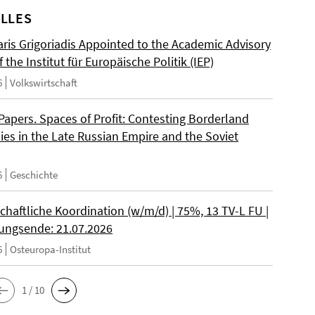
LLES
ris Grigoriadis Appointed to the Academic Advisory
 the Institut für Europäische Politik (IEP)
6
Volkswirtschaft
 Papers. Spaces of Profit: Contesting Borderland
es in the Late Russian Empire and the Soviet
6
Geschichte
chaftliche Koordination (w/m/d) | 75%, 13 TV-L FU |
ngsende: 21.07.2026
6
Osteuropa-Institut
1 / 10