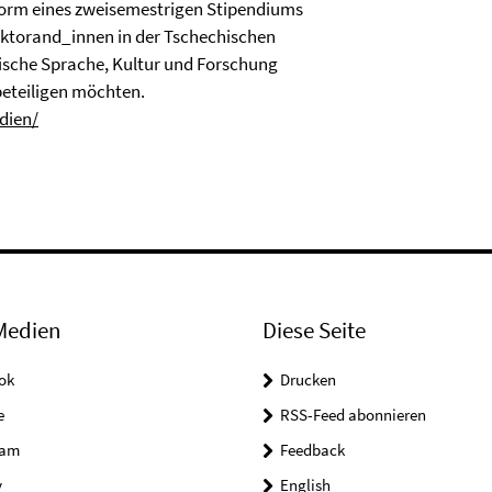
Form eines zweisemestrigen Stipendiums
ktorand_innen in der Tschechischen
chische Sprache, Kultur und Forschung
eteiligen möchten.
dien/
Medien
Diese Seite
ok
Drucken
e
RSS-Feed abonnieren
ram
Feedback
y
English