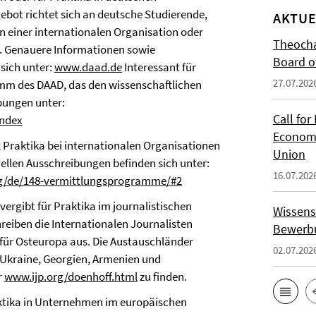
ebot richtet sich an deutsche Studierende,
AKTUE
 in einer internationalen Organisation oder
Theocha
. Genauere Informationen sowie
Board of
sich unter:
www.daad.de
Interessant für
27.07.202
mm des DAAD, das den wissenschaftlichen
bungen unter:
Call for
index
Economi
t Praktika bei internationalen Organisationen
Union
uellen Ausschreibungen befinden sich unter:
16.07.202
g/de/148-vermittlungsprogramme/#2
vergibt für Praktika im journalistischen
Wissens
reiben die Internationalen Journalisten
Bewerbu
ür Osteuropa aus. Die Austauschländer
02.07.202
e Ukraine, Georgien, Armenien und
r
www.ijp.org/doenhoff.html
zu finden.
aktika in Unternehmen im europäischen