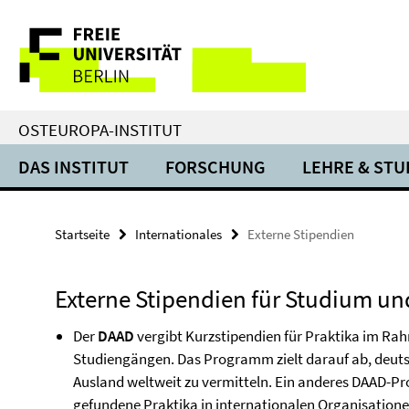
Springe
Service-
direkt
zu
Navigation
Inhalt
OSTEUROPA-INSTITUT
DAS INSTITUT
FORSCHUNG
LEHRE & ST
Startseite
Internationales
Externe Stipendien
Externe Stipendien für Studium u
Der
DAAD
vergibt Kurzstipendien für Praktika im R
Studiengängen. Das Programm zielt darauf ab, deut
Ausland weltweit zu vermitteln. Ein anderes DAAD-P
gefundene Praktika in internationalen Organisatione