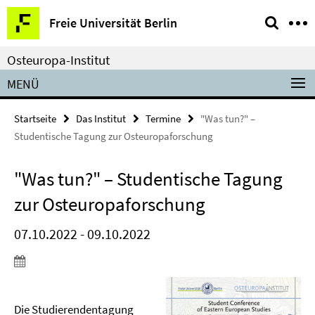
Springe
Service-
Freie Universität Berlin
direkt
Navigation
zu
Osteuropa-Institut
Inhalt
MENÜ
Startseite
Das Institut
Termine
"Was tun?" –
Studentische Tagung zur Osteuropaforschung
"Was tun?" – Studentische Tagung
zur Osteuropaforschung
07.10.2022 - 09.10.2022
Die Studierendentagung