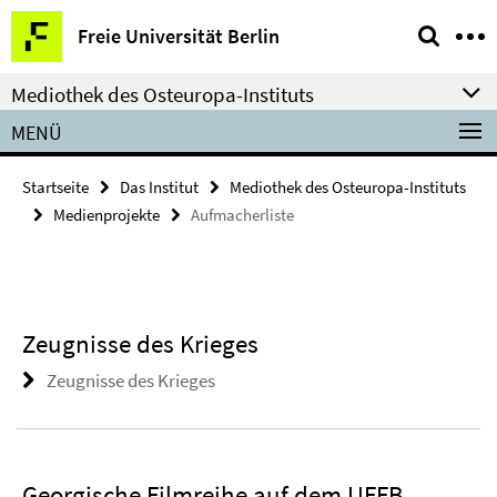
Springe
Service-
Freie Universität Berlin
direkt
Navigation
zu
Mediothek des Osteuropa-Instituts
Inhalt
MENÜ
Startseite
Das Institut
Mediothek des Osteuropa-Instituts
Medienprojekte
Aufmacherliste
Zeugnisse des Krieges
Zeugnisse des Krieges
Georgische Filmreihe auf dem UFFB