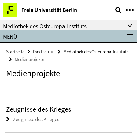
Springe
Service-
Freie Universität Berlin
direkt
Navigation
zu
Mediothek des Osteuropa-Instituts
Inhalt
MENÜ
Startseite
Das Institut
Mediothek des Osteuropa-Instituts
Medienprojekte
Medienprojekte
Zeugnisse des Krieges
Zeugnisse des Krieges