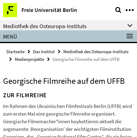
Springe
Service-
Freie Universität Berlin
direkt
Navigation
zu
Mediothek des Osteuropa-Instituts
Inhalt
MENÜ
Startseite
Das Institut
Mediothek des Osteuropa-Instituts
Medienprojekte
Georgische Filmreihe auf dem UFFB
Georgische Filmreihe auf dem UFFB
ZUR FILMREIHE
Im Rahmen des Ukrainischen Filmfestivals Berlin (UFFB) wird
zum ersten Mal eine georgische Filmreihe organisiert.
Georgische Filmemacher*innen boykottieren aktuell die
sogenannte ‚Reorganisation‘ der wichtigsten Filminstitution
Georgiens, des „Georgian National Film Center“. Als ein freies