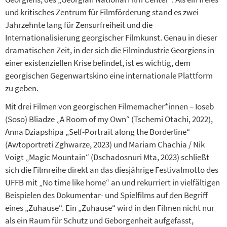
und kritisches Zentrum für Filmförderung stand es zwei
Jahrzehnte lang für Zensurfreiheit und die
Internationalisierung georgischer Filmkunst. Genau in dieser
dramatischen Zeit, in der sich die Filmindustrie Georgiens in
einer existenziellen Krise befindet, ist es wichtig, dem
georgischen Gegenwartskino eine internationale Plattform
zu geben.
Mit drei Filmen von georgischen Filmemacher*innen – Ioseb
(Soso) Bliadze „A Room of my Own“ (Tschemi Otachi, 2022),
Anna Dziapshipa „Self-Portrait along the Borderline“
(Awtoportreti Zghwarze, 2023) und Mariam Chachia / Nik
Voigt „Magic Mountain“ (Dschadosnuri Mta, 2023) schließt
sich die Filmreihe direkt an das diesjährige Festivalmotto des
UFFB mit „No time like home“ an und rekurriert in vielfältigen
Beispielen des Dokumentar- und Spielfilms auf den Begriff
eines „Zuhause“. Ein „Zuhause“ wird in den Filmen nicht nur
als ein Raum für Schutz und Geborgenheit aufgefasst,