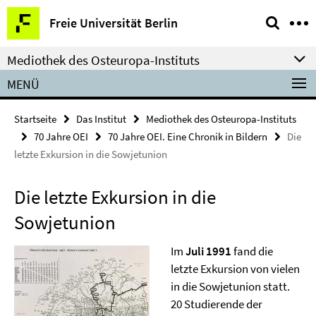
Springe
Service-
Freie Universität Berlin
direkt
Navigation
zu
Mediothek des Osteuropa-Instituts
Inhalt
MENÜ
Startseite
Das Institut
Mediothek des Osteuropa-Instituts
70 Jahre OEI
70 Jahre OEI. Eine Chronik in Bildern
Die
letzte Exkursion in die Sowjetunion
Die letzte Exkursion in die
Sowjetunion
Im
Juli 1991
fand die
letzte Exkursion von vielen
in die Sowjetunion statt.
20 Studierende der