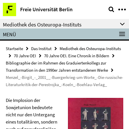
Springe
Service-
Freie Universität Berlin
direkt
Navigation
zu
Mediothek des Osteuropa-Instituts
Inhalt
MENÜ
Startseite
Das Institut
Mediothek des Osteuropa-Instituts
70 Jahre OEI
70 Jahre OEI. Eine Chronik in Bildern
Bibliographie der im Rahmen des Graduiertenkollegs zur
Transformation in den 1990er Jahren entstandenen Werke
Menzel_-Birgit_-_2001__-Buergerkrieg-um-Worte_-Die-russische-
Literaturkritik-der-Perestrojka_-Koeln_-Boehlau-Verlag_
Die Implosion der
Sowjetunion bedeutete
nicht nur den Untergang
eines totalitären, sondern