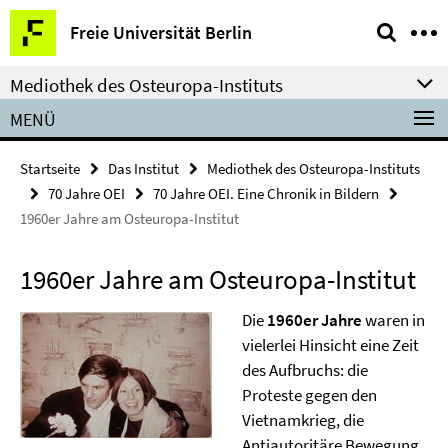
Springe
Service-
Freie Universität Berlin
direkt
Navigation
zu
Mediothek des Osteuropa-Instituts
Inhalt
MENÜ
Startseite
Das Institut
Mediothek des Osteuropa-Instituts
70 Jahre OEI
70 Jahre OEI. Eine Chronik in Bildern
1960er Jahre am Osteuropa-Institut
1960er Jahre am Osteuropa-Institut
Die
1960er Jahre
waren in
vielerlei Hinsicht eine Zeit
des Aufbruchs: die
Proteste gegen den
Vietnamkrieg, die
Antiautoritäre Bewegung,