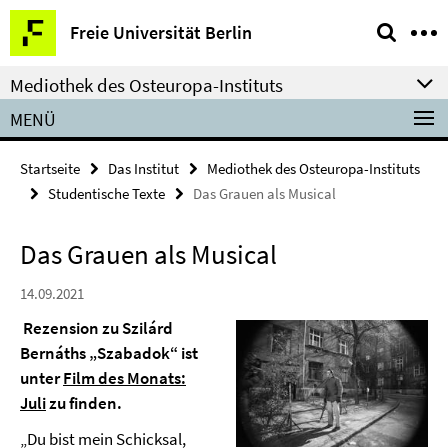
Springe
Service-
Freie Universität Berlin
direkt
Navigation
zu
Mediothek des Osteuropa-Instituts
Inhalt
MENÜ
Startseite
Das Institut
Mediothek des Osteuropa-Instituts
Studentische Texte
Das Grauen als Musical
Das Grauen als Musical
14.09.2021
Rezension zu Szilárd
Bernáths „Szabadok“ ist
unter
Film des Monats:
Juli
zu finden.
„Du bist mein Schicksal,