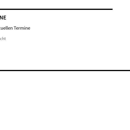
NE
tuellen Termine
icht