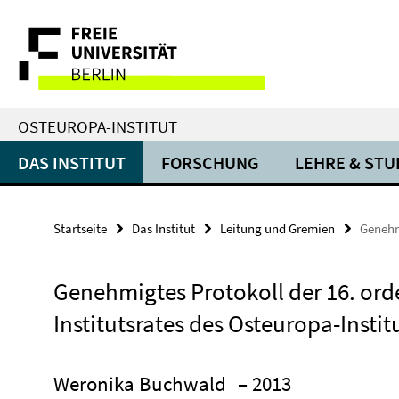
Springe
Service-
direkt
zu
Navigation
Inhalt
OSTEUROPA-INSTITUT
DAS INSTITUT
FORSCHUNG
LEHRE & ST
Startseite
Das Institut
Leitung und Gremien
Genehmi
Genehmigtes Protokoll der 16. ord
Institutsrates des Osteuropa-Insti
Weronika Buchwald
– 2013