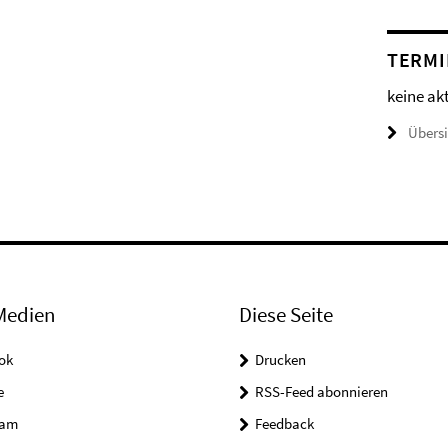
TERMI
keine ak
Übers
Medien
Diese Seite
ok
Drucken
e
RSS-Feed abonnieren
ram
Feedback