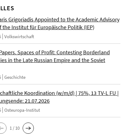
LLES
ris Grigoriadis Appointed to the Academic Advisory
 the Institut für Europäische Politik (IEP)
6
Volkswirtschaft
 Papers. Spaces of Profit: Contesting Borderland
es in the Late Russian Empire and the Soviet
6
Geschichte
chaftliche Koordination (w/m/d) | 75%, 13 TV-L FU |
ngsende: 21.07.2026
6
Osteuropa-Institut
1 / 10