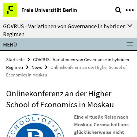
Springe
Service-
Freie Universität Berlin
direkt
Navigation
zu
GOVRUS - Variationen von Governance in hybriden
Inhalt
Regimen
MENÜ
Startseite
GOVRUS - Variationen von Governance in hybriden
Regimen
News
Onlinekonferenz an der Higher School of
Economics in Moskau
Onlinekonferenz an der Higher
School of Economics in Moskau
Eine virtuelle Reise nach
Moskau: Corona hält uns
glücklicherweise nicht