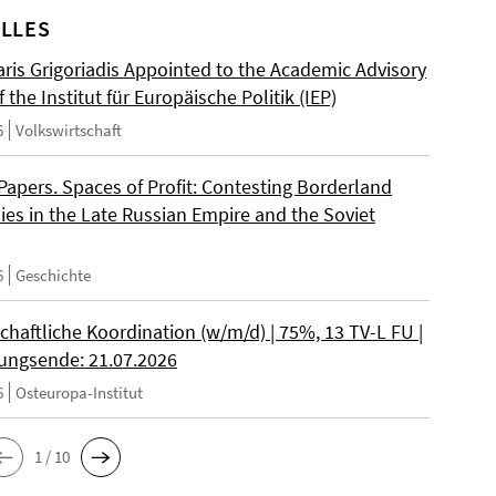
LLES
ris Grigoriadis Appointed to the Academic Advisory
 the Institut für Europäische Politik (IEP)
6
Volkswirtschaft
 Papers. Spaces of Profit: Contesting Borderland
es in the Late Russian Empire and the Soviet
6
Geschichte
chaftliche Koordination (w/m/d) | 75%, 13 TV-L FU |
ngsende: 21.07.2026
6
Osteuropa-Institut
1 / 10