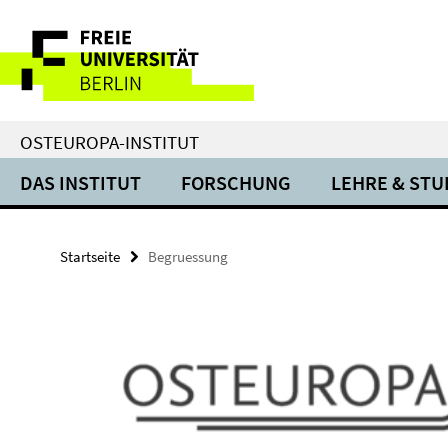
Springe
Service-
direkt
zu
Navigation
Inhalt
OSTEUROPA-INSTITUT
DAS INSTITUT
FORSCHUNG
LEHRE & ST
Startseite
Begruessung