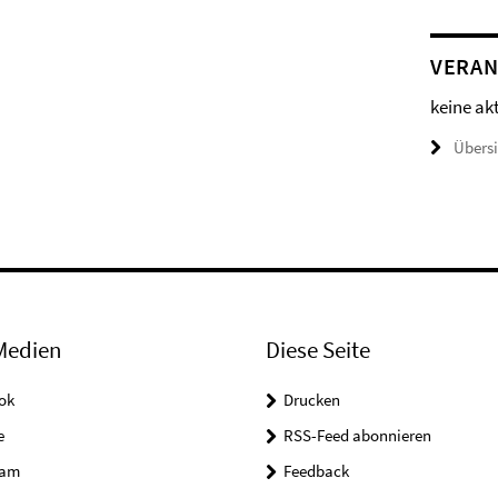
VERAN
keine ak
Übers
Medien
Diese Seite
ok
Drucken
e
RSS-Feed abonnieren
ram
Feedback