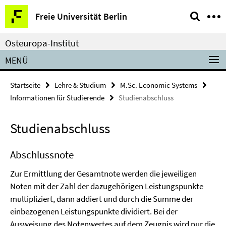
Springe
Service-
Freie Universität Berlin
direkt
Navigation
zu
Osteuropa-Institut
Inhalt
MENÜ
Startseite
Lehre & Studium
M.Sc. Economic Systems
Informationen für Studierende
Studienabschluss
Studienabschluss
Abschlussnote
Zur Ermittlung der Gesamtnote werden die jeweiligen
Noten mit der Zahl der dazugehörigen Leistungspunkte
multipliziert, dann addiert und durch die Summe der
einbezogenen Leistungspunkte dividiert. Bei der
Ausweisung des Notenwertes auf dem Zeugnis wird nur die