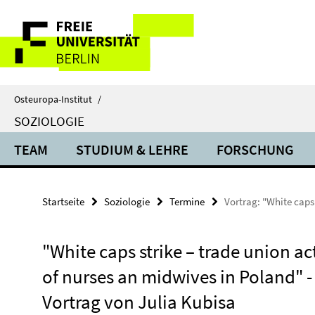
Springe
Service-
direkt
zu
Navigation
Inhalt
Osteuropa-Institut
/
SOZIOLOGIE
TEAM
STUDIUM & LEHRE
FORSCHUNG
Startseite
Soziologie
Termine
Vortrag: "White caps 
"White caps strike – trade union ac
of nurses an midwives in Poland" -
Vortrag von Julia Kubisa