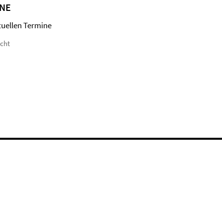
NE
tuellen Termine
icht