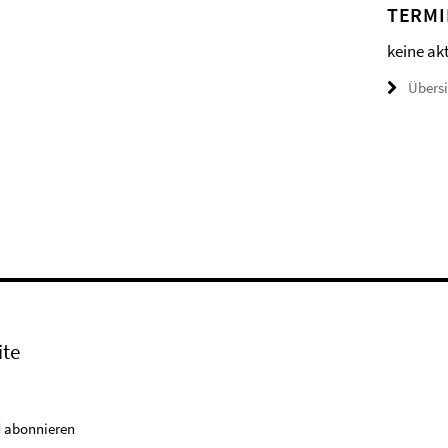
TERMI
keine ak
Übers
ite
 abonnieren