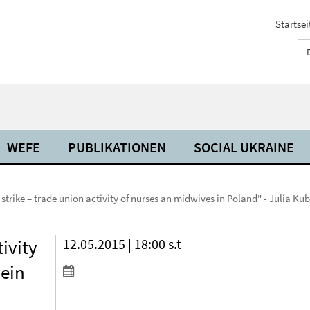
Startsei
WEFE
PUBLIKATIONEN
SOCIAL UKRAINE
strike – trade union activity of nurses an midwives in Poland" - Julia Kub
tivity
12.05.2015 | 18:00 s.t
 ein