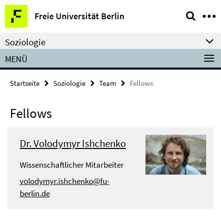
Springe
Service-
Freie Universität Berlin
direkt
Navigation
zu
Soziologie
Inhalt
MENÜ
Startseite
Soziologie
Team
Fellows
Fellows
Dr. Volodymyr Ishchenko
Wissenschaftlicher Mitarbeiter
volodymyr.ishchenko@fu-
berlin.de