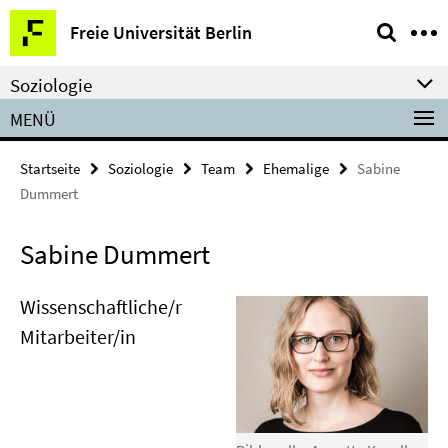
Springe
Service-
Freie Universität Berlin
direkt
Navigation
zu
Soziologie
Inhalt
MENÜ
Startseite
Soziologie
Team
Ehemalige
Sabine
Dummert
Sabine Dummert
Wissenschaftliche/r
Mitarbeiter/in