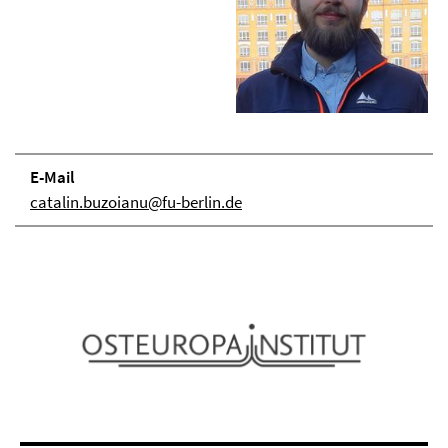
E-Mail
catalin.buzoianu@fu-berlin.de