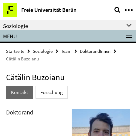
Springe
Service-
Freie Universität Berlin
direkt
Navigation
zu
Soziologie
Inhalt
MENÜ
Startseite
Soziologie
Team
DoktorandInnen
Cătălin Buzoianu
Cătălin Buzoianu
Kontakt
Forschung
Doktorand