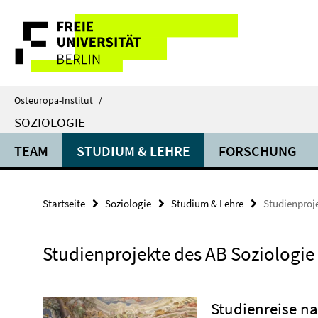
Springe
Service-
direkt
zu
Navigation
Inhalt
Osteuropa-Institut
/
SOZIOLOGIE
TEAM
STUDIUM & LEHRE
FORSCHUNG
Startseite
Soziologie
Studium & Lehre
Studienproje
Studienprojekte des AB Soziologie
Studienreise n