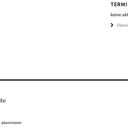
TERMI
keine ak
Übers
ite
 abonnieren