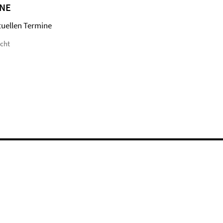
NE
tuellen Termine
icht