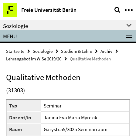
Springe
Service-
Freie Universität Berlin
direkt
Navigation
zu
Soziologie
Inhalt
MENÜ
Startseite
Soziologie
Studium & Lehre
Archiv
Lehrangebot im WiSe 2019/20
Qualitative Methoden
Qualitative Methoden
(31303)
Typ
Seminar
Dozent/in
Janina Eva Maria Myrczik
Raum
Garystr.55/302a Seminarraum