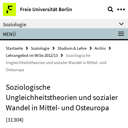
Springe
Service-
Freie Universität Berlin
direkt
Navigation
zu
Soziologie
Inhalt
MENÜ
Startseite
Soziologie
Studium & Lehre
Archiv
Lehrangebot im WiSe 2012/13
Soziologische
Ungleichheitstheorien und sozialer Wandel in Mittel- und
Osteuropa
Soziologische
Ungleichheitstheorien und sozialer
Wandel in Mittel- und Osteuropa
(31304)