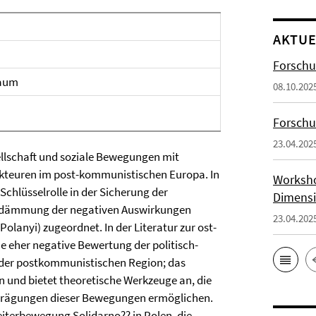
AKTUE
Forschu
raum
08.10.202
Forsch
23.04.202
ellschaft und soziale Bewegungen mit
 Akteuren im post-kommunistischen Europa. In
Worksho
Schlüsselrolle in der Sicherung der
Dimensi
 Eindämmung der negativen Auswirkungen
23.04.202
Polanyi) zugeordnet. In der Literatur zur ost-
e eher negative Bewertung der politisch-
 der postkommunistischen Region; das
 und bietet theoretische Werkzeuge an, die
sprägungen dieser Bewegungen ermöglichen.
iterbewegung Solidarno?? in Polen, die