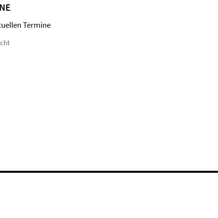
NE
tuellen Termine
icht