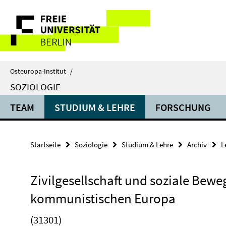
Springe
Service-
direkt
zu
Navigation
Inhalt
Osteuropa-Institut
/
SOZIOLOGIE
TEAM
STUDIUM & LEHRE
FORSCHUNG
Startseite
Soziologie
Studium & Lehre
Archiv
L
Zivilgesellschaft und soziale Bew
kommunistischen Europa
(31301)