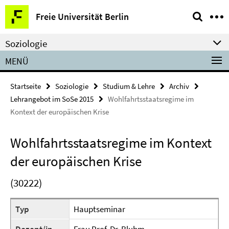
Springe
Service-
Freie Universität Berlin
direkt
Navigation
zu
Soziologie
Inhalt
MENÜ
Startseite
Soziologie
Studium & Lehre
Archiv
Lehrangebot im SoSe 2015
Wohlfahrtsstaatsregime im
Kontext der europäischen Krise
Wohlfahrtsstaatsregime im Kontext
der europäischen Krise
(30222)
Typ
Hauptseminar