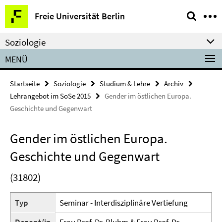
Springe
Service-
Freie Universität Berlin
direkt
Navigation
zu
Soziologie
Inhalt
MENÜ
Startseite
Soziologie
Studium & Lehre
Archiv
Lehrangebot im SoSe 2015
Gender im östlichen Europa.
Geschichte und Gegenwart
Gender im östlichen Europa.
Geschichte und Gegenwart
(31802)
Typ
Seminar - Interdisziplinäre Vertiefung