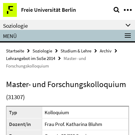
Springe
Service-
Freie Universität Berlin
direkt
Navigation
zu
Soziologie
Inhalt
MENÜ
Startseite
Soziologie
Studium & Lehre
Archiv
Lehrangebot im SoSe 2014
Master- und
Forschungskolloquium
Master- und Forschungskolloquium
(31307)
Typ
Kolloquium
Dozent/in
Frau Prof. Katharina Bluhm