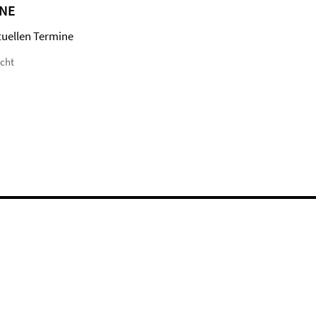
NE
tuellen Termine
icht