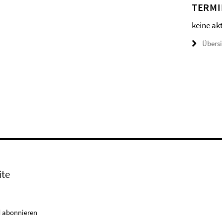
TERMI
keine ak
Übers
ite
 abonnieren