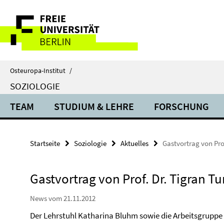
Springe
Service-
direkt
zu
Navigation
Inhalt
Osteuropa-Institut
/
SOZIOLOGIE
TEAM
STUDIUM & LEHRE
FORSCHUNG
Startseite
Soziologie
Aktuelles
Gastvortrag von Pro
Gastvortrag von Prof. Dr. Tigran 
News vom 21.11.2012
Der Lehrstuhl Katharina Bluhm sowie die Arbeitsgruppe 