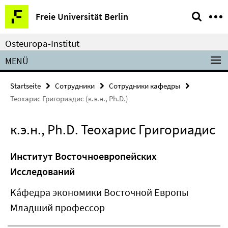
Springe
Service-
Freie Universität Berlin
direkt
Navigation
zu
Osteuropa-Institut
Inhalt
MENÜ
Startseite
Сотрудники
Сотрудники кафедры
Теохарис Григориадис (к.э.н., Ph.D.)
к.э.н., Ph.D. Теохарис Григориадис
Институт Восточноевропейских
Исследований
Kа́федра экономики Восточной Европы
Младший профессор