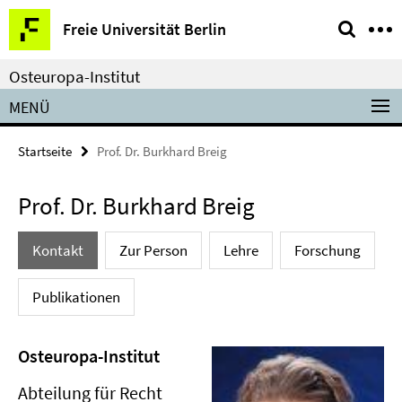
Springe
Service-
Freie Universität Berlin
direkt
Navigation
zu
Osteuropa-Institut
Inhalt
MENÜ
Startseite
Prof. Dr. Burkhard Breig
Prof. Dr. Burkhard Breig
Kontakt
Zur Person
Lehre
Forschung
Publikationen
Osteuropa-Institut
Abteilung für Recht