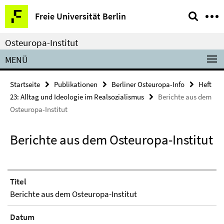
Springe
Service-
Freie Universität Berlin
direkt
Navigation
zu
Osteuropa-Institut
Inhalt
MENÜ
Startseite
Publikationen
Berliner Osteuropa-Info
Heft
23: Alltag und Ideologie im Realsozialismus
Berichte aus dem
Osteuropa-Institut
Berichte aus dem Osteuropa-Institut
Titel
Berichte aus dem Osteuropa-Institut
Datum