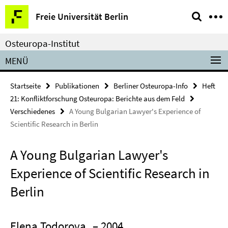
Springe
Service-
Freie Universität Berlin
direkt
Navigation
zu
Osteuropa-Institut
Inhalt
MENÜ
Startseite
Publikationen
Berliner Osteuropa-Info
Heft
21: Konfliktforschung Osteuropa: Berichte aus dem Feld
Verschiedenes
A Young Bulgarian Lawyer's Experience of
Scientific Research in Berlin
A Young Bulgarian Lawyer's
Experience of Scientific Research in
Berlin
Elena Todorova
– 2004