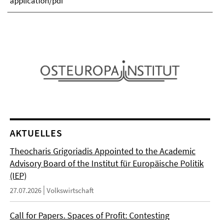
application/pdf
AKTUELLES
Theocharis Grigoriadis Appointed to the Academic
Advisory Board of the Institut für Europäische Politik
(IEP)
27.07.2026
Volkswirtschaft
Call for Papers. Spaces of Profit: Contesting