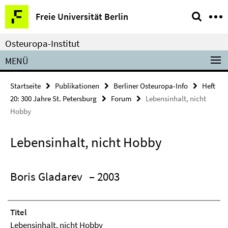
Springe
Service-
Freie Universität Berlin
direkt
Navigation
zu
Osteuropa-Institut
Inhalt
MENÜ
Startseite
Publikationen
Berliner Osteuropa-Info
Heft
20: 300 Jahre St. Petersburg
Forum
Lebensinhalt, nicht
Hobby
Lebensinhalt, nicht Hobby
Boris Gladarev
– 2003
Titel
Lebensinhalt, nicht Hobby