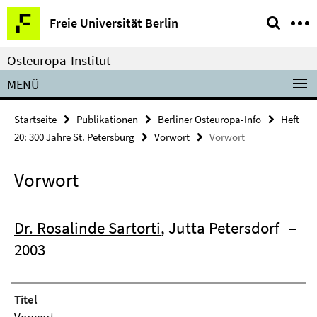
Springe
Service-
Freie Universität Berlin
direkt
Navigation
zu
Osteuropa-Institut
Inhalt
MENÜ
Startseite
Publikationen
Berliner Osteuropa-Info
Heft
20: 300 Jahre St. Petersburg
Vorwort
Vorwort
Vorwort
Dr. Rosalinde Sartorti
, Jutta Petersdorf
–
2003
Titel