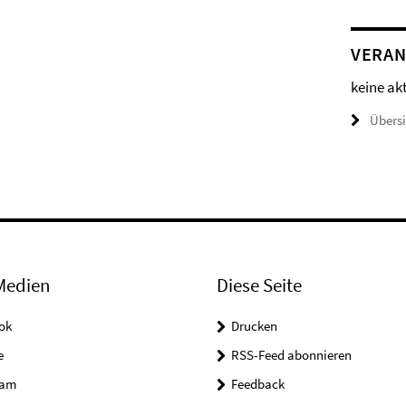
VERAN
keine ak
Übers
Medien
Diese Seite
ok
Drucken
e
RSS-Feed abonnieren
ram
Feedback