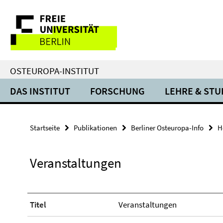
Springe
Service-
direkt
zu
Navigation
Inhalt
OSTEUROPA-INSTITUT
DAS INSTITUT
FORSCHUNG
LEHRE & ST
Startseite
Publikationen
Berliner Osteuropa-Info
H
Veranstaltungen
Titel
Veranstaltungen