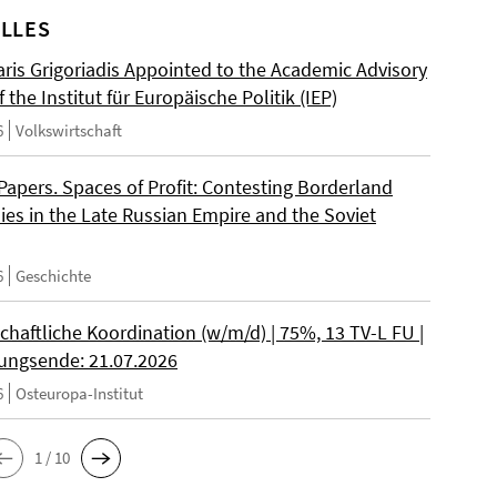
LLES
ris Grigoriadis Appointed to the Academic Advisory
 the Institut für Europäische Politik (IEP)
6
Volkswirtschaft
 Papers. Spaces of Profit: Contesting Borderland
es in the Late Russian Empire and the Soviet
6
Geschichte
chaftliche Koordination (w/m/d) | 75%, 13 TV-L FU |
ngsende: 21.07.2026
6
Osteuropa-Institut
1 / 10