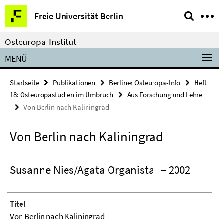
Springe
Service-
Freie Universität Berlin
direkt
Navigation
zu
Osteuropa-Institut
Inhalt
MENÜ
Startseite
Publikationen
Berliner Osteuropa-Info
Heft
18: Osteuropastudien im Umbruch
Aus Forschung und Lehre
Von Berlin nach Kaliningrad
Von Berlin nach Kaliningrad
Susanne Nies/Agata Organista
– 2002
Titel
Von Berlin nach Kaliningrad