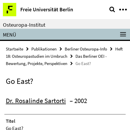
Springe
Service-
Freie Universität Berlin
direkt
Navigation
zu
Osteuropa-Institut
Inhalt
MENÜ
Startseite
Publikationen
Berliner Osteuropa-Info
Heft
18: Osteuropastudien im Umbruch
Das Berliner OEI -
Bewertung, Projekte, Perspektiven
Go East?
Go East?
Dr. Rosalinde Sartorti
– 2002
Titel
Go East?