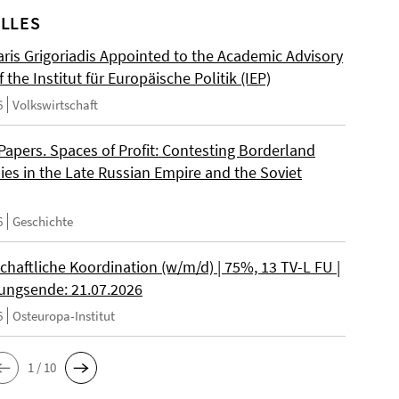
LLES
ris Grigoriadis Appointed to the Academic Advisory
 the Institut für Europäische Politik (IEP)
6
Volkswirtschaft
 Papers. Spaces of Profit: Contesting Borderland
es in the Late Russian Empire and the Soviet
6
Geschichte
chaftliche Koordination (w/m/d) | 75%, 13 TV-L FU |
ngsende: 21.07.2026
6
Osteuropa-Institut
1 / 10