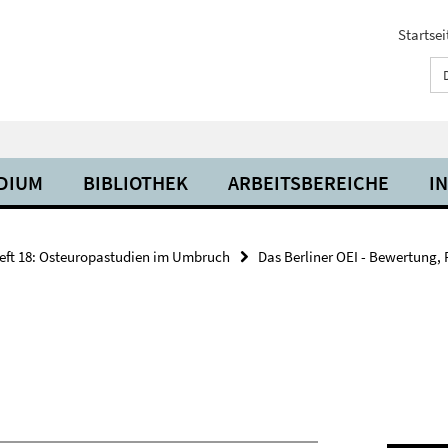
Startsei
UDIUM
BIBLIOTHEK
ARBEITSBEREICHE
I
eft 18: Osteuropastudien im Umbruch
Das Berliner OEI - Bewertung, 