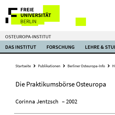
Springe
Service-
direkt
zu
Navigation
Inhalt
OSTEUROPA-INSTITUT
DAS INSTITUT
FORSCHUNG
LEHRE & ST
Startseite
Publikationen
Berliner Osteuropa-Info
H
Die Praktikumsbörse Osteuropa
Corinna Jentzsch
– 2002