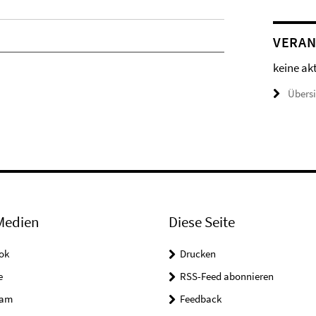
VERAN
keine ak
Übers
Medien
Diese Seite
ok
Drucken
e
RSS-Feed abonnieren
ram
Feedback