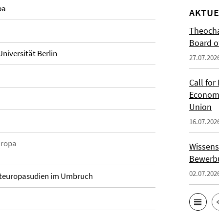
pa
AKTUE
Theocha
Board of
Universität Berlin
27.07.202
Call for
Economi
Union
16.07.202
uropa
Wissens
Bewerbu
02.07.202
Osteuropasudien im Umbruch