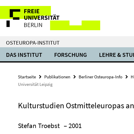
Springe
Service-
direkt
zu
Navigation
Inhalt
OSTEUROPA-INSTITUT
DAS INSTITUT
FORSCHUNG
LEHRE & ST
Startseite
Publikationen
Berliner Osteuropa-Info
H
Universität Leipzig
Kulturstudien Ostmitteleuropas an 
Stefan Troebst
– 2001