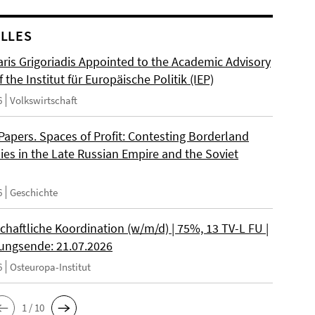
LLES
ris Grigoriadis Appointed to the Academic Advisory
 the Institut für Europäische Politik (IEP)
6
Volkswirtschaft
 Papers. Spaces of Profit: Contesting Borderland
es in the Late Russian Empire and the Soviet
6
Geschichte
chaftliche Koordination (w/m/d) | 75%, 13 TV-L FU |
ngsende: 21.07.2026
6
Osteuropa-Institut
1 / 10