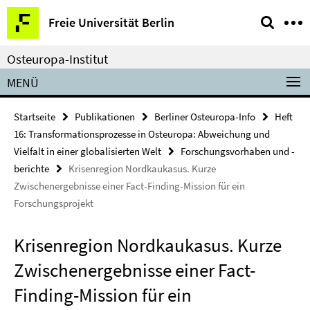
Springe
Service-
Freie Universität Berlin
direkt
Navigation
zu
Osteuropa-Institut
Inhalt
MENÜ
Startseite
Publikationen
Berliner Osteuropa-Info
Heft
16: Transformationsprozesse in Osteuropa: Abweichung und
Vielfalt in einer globalisierten Welt
Forschungsvorhaben und -
berichte
Krisenregion Nordkaukasus. Kurze
Zwischenergebnisse einer Fact-Finding-Mission für ein
Forschungsprojekt
Krisenregion Nordkaukasus. Kurze
Zwischenergebnisse einer Fact-
Finding-Mission für ein