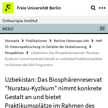
Springe
Service-
Freie Universität Berlin
direkt
Navigation
zu
Osteuropa-Institut
Inhalt
MENÜ
Startseite
Publikationen
Berliner Osteuropa-Info
Heft
15: Osteuropaforschung im Zeitalter der Globalisierung
Perspektiven
Uzbekistan: Das Biosphärenreservat "Nuratau-
Kyzlkum" nimmt konkrete Gestalt an und bietet Praktikumsplätze
im Rahmen des ASA-Programms
Uzbekistan: Das Biosphärenreservat
"Nuratau-Kyzlkum" nimmt konkrete
Gestalt an und bietet
Praktikumsplätze im Rahmen des