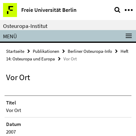
Springe
Service-
Freie Universität Berlin
direkt
Navigation
zu
Osteuropa-Institut
Inhalt
MENÜ
Startseite
Publikationen
Berliner Osteuropa-Info
Heft
14: Osteuropa und Europa
Vor Ort
Vor Ort
Titel
Vor Ort
Datum
2007