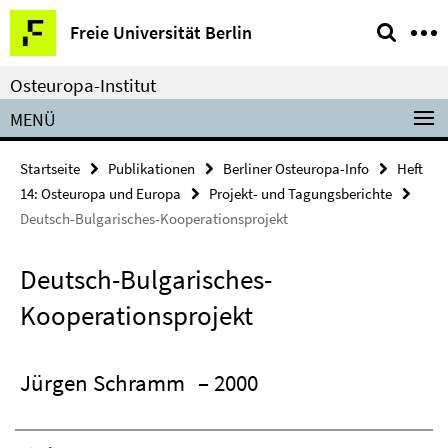
Springe
Service-
Freie Universität Berlin
direkt
Navigation
zu
Osteuropa-Institut
Inhalt
MENÜ
Startseite
Publikationen
Berliner Osteuropa-Info
Heft
14: Osteuropa und Europa
Projekt- und Tagungsberichte
Deutsch-Bulgarisches-Kooperationsprojekt
Deutsch-Bulgarisches-
Kooperationsprojekt
Jürgen Schramm
– 2000